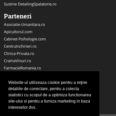
Sustine DetailingSpalatorie.ro
Parteneri
Asociatie-Umanitara.ro
Apicultorul.com
Cabinet-Psihologie.com
CentruInchirieri.ro
Clinica-Privata.ro
CramaVinuri.ro
FarmacieRomania.ro
Firma-Securitate.ro
Anvelope-SH.com
Website-ul utilizeaza cookie pentru a reţine
detaliile de conectare, pentru a colecta
FirmaTractariAuto.ro
statistici cu scopul de a optimiza functionarea
InstalatiiSolare.com
site-ului si pentru a furniza marketing in baza
Service-Reparatii.com
intereselor dvs.