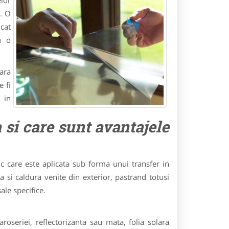
elor
a. O
cat
u o
ara
e fi
 in
a si care sunt avantajele
ic care este aplicata sub forma unui transfer in
a si caldura venite din exterior, pastrand totusi
ale specifice.
aroseriei, reflectorizanta sau mata, folia solara