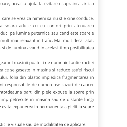
are, aceasta ajuta la evitarea supraincalzirii, a
.
n care se vrea ca nimeni sa nu stie cine conduce,
lia solara aduce cu ea confort prin atenuarea
conduci pe lumina puternica sau cand este soarele
ult mai relaxant in trafic. Mai mult decat atat,
ra si de lumina avand in acelasi timp posibilitatea
 geamul masinii poate fi de domeniul antiefractiei
ea ce se gaseste in masina si reduce astfel riscul
mului, folia din plastic impiedica fragmentarea in
sunt responsabile de numeroase cazuri de cancer
intotdeauna parti din piele expuse la soare prin
imp petrecute in masina sau de distante lungi
se evita expunerea in permanenta a pielii la soare
sticile vizuale sau de modalitatea de aplicare.