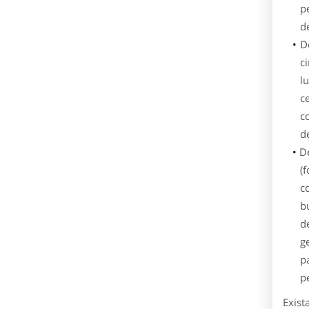
p
de
D
c
l
c
co
de
De
(f
co
b
d
g
pa
p
Exist