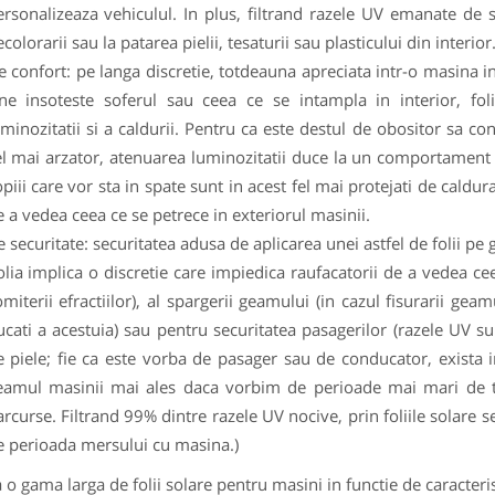
ersonalizeaza vehiculul. In plus, filtrand razele UV emanate de so
colorarii sau la patarea pielii, tesaturii sau plasticului din interior
e confort: pe langa discretie, totdeauna apreciata intr-o masina i
ine insoteste soferul sau ceea ce se intampla in interior, fo
uminozitatii si a caldurii. Pentru ca este destul de obositor sa 
el mai arzator, atenuarea luminozitatii duce la un comportament m
piii care vor sta in spate sunt in acest fel mai protejati de caldu
 a vedea ceea ce se petrece in exteriorul masinii.
 securitate: securitatea adusa de aplicarea unei astfel de folii pe
olia implica o discretie care impiedica raufacatorii de a vedea ce
miterii efractiilor), al spargerii geamului (in cazul fisurarii gea
ucati a acestuia) sau pentru securitatea pasagerilor (razele UV 
e piele; fie ca este vorba de pasager sau de conducator, exista 
eamul masinii mai ales daca vorbim de perioade mai mari de t
rcurse. Filtrand 99% dintre razele UV nocive, prin foliile solare 
e perioada mersului cu masina.)
a o gama larga de folii solare pentru masini in functie de caracteri