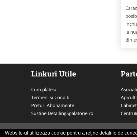
Carac
posib
inchi
la nu
din e
Linkuri Utile
Part
Cum platesc
Asociat
Termeni si Conditii
Apicult
Preturi Abonamente
Cabinet
Sustine DetailingSpalatorie.ro
CentruIn
Website-ul utilizeaza cookie pentru a reţine detaliile de conect
© 2014-2026 Powered by
VilonMedia
&
Tokaido 