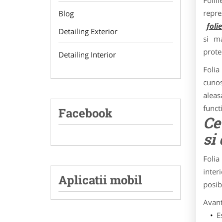
Folii
repre
Blog
folie
Detailing Exterior
si ma
prote
Detailing Interior
Folia
cunos
aleas
funct
Facebook
Ce
si
Folia
inter
Aplicatii mobil
posib
Avanta
E