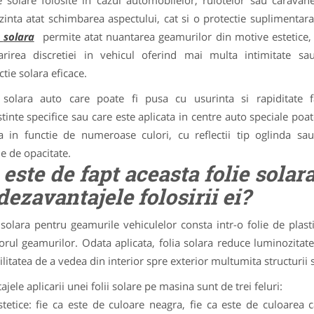
le solare folosite in cazul automobilelor, rulotelor sau caravan
zinta atat schimbarea aspectului, cat si o protectie suplimentar
solara
permite atat nuantarea geamurilor din motive estetice, 
rirea discretiei in vehicul oferind mai multa intimitate sa
ctie solara eficace.
 solara auto care poate fi pusa cu usurinta si rapiditate f
tinte specifice sau care este aplicata in centre auto speciale poat
a in functie de numeroase culori, cu reflectii tip oglinda sau
ie de opacitate.
 este de fapt aceasta folie solar
 dezavantajele folosirii ei?
 solara pentru geamurile vehiculelor consta intr-o folie de plast
iorul geamurilor. Odata aplicata, folia solara reduce luminozitate
ilitatea de a vedea din interior spre exterior multumita structurii s
jele aplicarii unei folii solare pe masina sunt de trei feluri:
stetice: fie ca este de culoare neagra, fie ca este de culoarea c