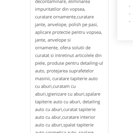
decontaminare, eliminarea
- Des
impuritatilor din vopsea,
- Ga
curatare ornamente,curatare
- Poz
jante, anvelope, polish pe pasi,
aplicare protectie pentru vopsea,
jante, anvelope si
ornamente, ofera solutii de
curatat si intretinut articolele din
piele, produse pentru detailing-ul
auto, protejarea suprafetelor
masinii, curatare tapiterie auto
cu aburi,curatam cu
aburi,igienizare cu aburi,spalare
tapiterie auto cu aburi, detailing
auto cu aburi,curatat tapiterie
auto cu abur,curatare interior
auto cu aburi,spalat tapiterie
auto,cosmetica auto, spalare