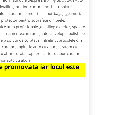
 informatii utile despre
Detailing Spalatorie Auto
detailing interior, curtare mocheta, splare
lafon, curatare panouri usi, portbagaj, geamuri,
m protector pentru suprafete din piele,
ice auto profesionale ,detailing exterior, spalare
re ornamente,curatare jante, anvelope, polish pe
a solutii de curatat si intretinut articolele din
, curatare tapiterie auto cu aburi,curatam cu
 cu aburi,curatat tapiterie auto cu abur,curatare
rior auto cu aburi
 promovata iar locul este