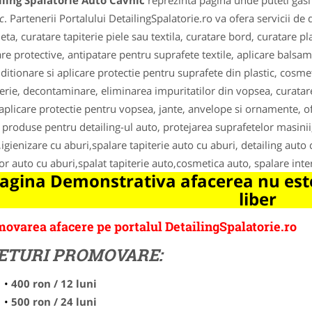
ling Spalatorie Auto Cavnic
reprezinta pagina unde puteti gasi
c
. Partenerii Portalului DetailingSpalatorie.ro va ofera servicii de 
ta, curatare tapiterie piele sau textila, curatare bord, curatare p
are protective, antipatare pentru suprafete textile, aplicare balsa
ditionare si aplicare protectie pentru suprafete din plastic, cosmet
erie, decontaminare, eliminarea impuritatilor din vopsea, curata
 aplicare protectie pentru vopsea, jante, anvelope si ornamente, ofer
, produse pentru detailing-ul auto, protejarea suprafetelor masinii
,igienizare cu aburi,spalare tapiterie auto cu aburi, detailing auto
ior auto cu aburi,spalat tapiterie auto,cosmetica auto, spalare inte
agina Demonstrativa afacerea nu este
liber
ovarea afacere pe portalul DetailingSpalatorie.ro
ETURI PROMOVARE:
400 ron / 12 luni
500 ron / 24 luni