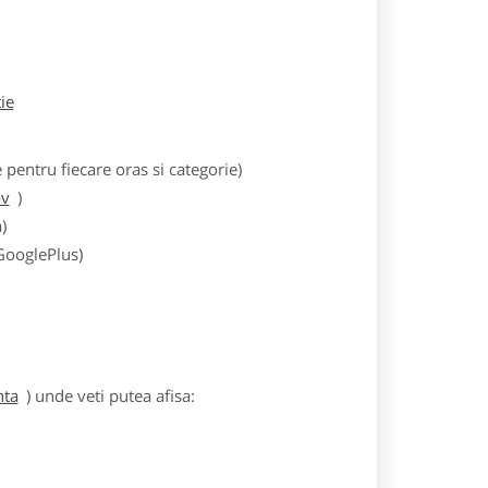
tie
entru fiecare oras si categorie)
ov
)
)
 GooglePlus)
nta
) unde veti putea afisa: