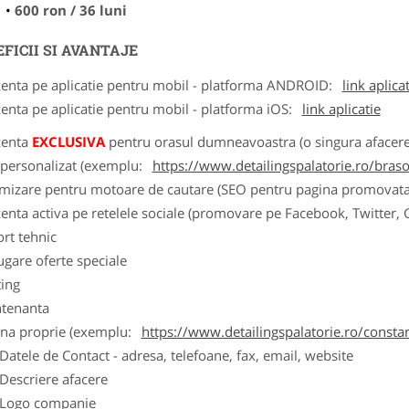
600 ron / 36 luni
FICII SI AVANTAJE
zenta pe aplicatie pentru mobil - platforma ANDROID:
link aplica
zenta pe aplicatie pentru mobil - platforma iOS:
link aplicatie
zenta
EXCLUSIVA
pentru orasul dumneavoastra (o singura afacere p
k personalizat (exemplu:
https://www.detailingspalatorie.ro/bras
imizare pentru motoare de cautare (SEO pentru pagina promovata
zenta activa pe retelele sociale (promovare pe Facebook, Twitter,
ort tehnic
ugare oferte speciale
ting
tenanta
ina proprie (exemplu:
https://www.detailingspalatorie.ro/consta
ele de Contact - adresa, telefoane, fax, email, website
scriere afacere
go companie