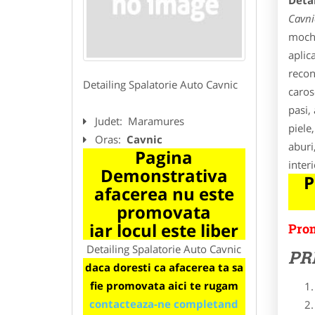
Detai
Cavni
moche
aplic
recon
Detailing Spalatorie Auto Cavnic
caros
pasi,
Judet:
Maramures
piele
Oras:
Cavnic
aburi
Pagina
inter
Demonstrativa
P
afacerea nu este
promovata
iar locul este liber
Prom
Detailing Spalatorie Auto Cavnic
PR
daca doresti ca afacerea ta sa
fie promovata aici te rugam
contacteaza-ne completand