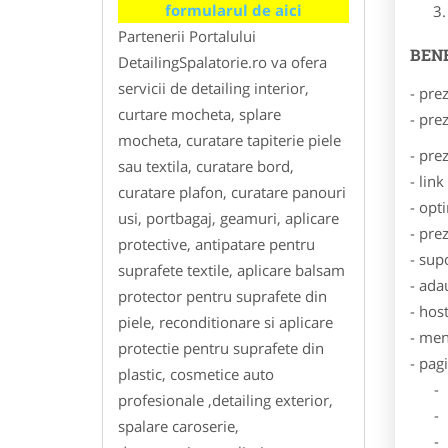
formularul de aici
Partenerii Portalului
BENE
DetailingSpalatorie.ro va ofera
servicii de detailing interior,
- pre
curtare mocheta, splare
- pre
mocheta, curatare tapiterie piele
- pre
sau textila, curatare bord,
- lin
curatare plafon, curatare panouri
- opt
usi, portbagaj, geamuri, aplicare
- pre
protective, antipatare pentru
- sup
suprafete textile, aplicare balsam
- ada
protector pentru suprafete din
- hos
piele, reconditionare si aplicare
- men
protectie pentru suprafete din
- pag
plastic, cosmetice auto
- Dat
profesionale ,detailing exterior,
- De
spalare caroserie,
- Lo