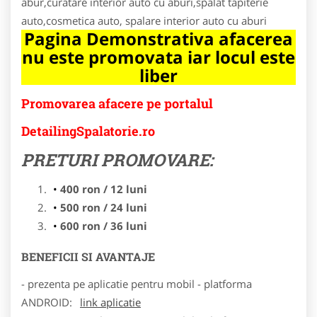
abur,curatare interior auto cu aburi,spalat tapiterie
auto,cosmetica auto, spalare interior auto cu aburi
Pagina Demonstrativa afacerea
nu este promovata iar locul este
liber
Promovarea afacere pe portalul
DetailingSpalatorie.ro
PRETURI PROMOVARE:
400 ron / 12 luni
500 ron / 24 luni
600 ron / 36 luni
BENEFICII SI AVANTAJE
- prezenta pe aplicatie pentru mobil - platforma
ANDROID:
link aplicatie