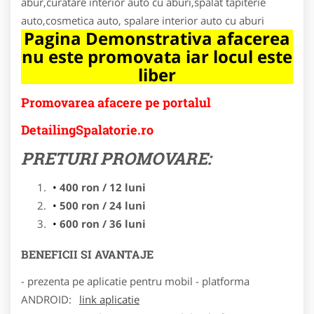
abur,curatare interior auto cu aburi,spalat tapiterie
auto,cosmetica auto, spalare interior auto cu aburi
Pagina Demonstrativa afacerea
nu este promovata iar locul este
liber
Promovarea afacere pe portalul
DetailingSpalatorie.ro
PRETURI PROMOVARE:
400 ron / 12 luni
500 ron / 24 luni
600 ron / 36 luni
BENEFICII SI AVANTAJE
- prezenta pe aplicatie pentru mobil - platforma
ANDROID:
link aplicatie