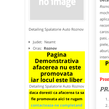
Deta
Rozn
moche
aplic
recon
Detailing Spalatorie Auto Roznov
caros
pasi,
Judet:
Neamt
piele
Oras:
Roznov
aburi
Pagina
inter
Demonstrativa
P
afacerea nu este
promovata
iar locul este liber
Prom
Detailing Spalatorie Auto Roznov
PR
daca doresti ca afacerea ta sa
fie promovata aici te rugam
contacteaza-ne completand