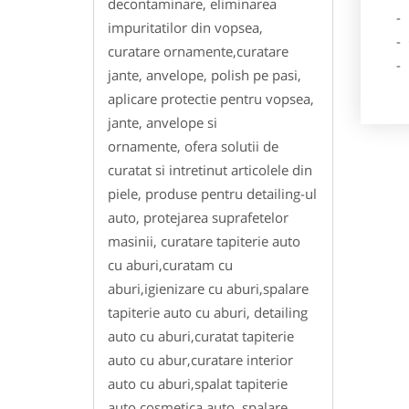
decontaminare, eliminarea
- Des
impuritatilor din vopsea,
- Ga
curatare ornamente,curatare
- Poz
jante, anvelope, polish pe pasi,
aplicare protectie pentru vopsea,
jante, anvelope si
ornamente, ofera solutii de
curatat si intretinut articolele din
piele, produse pentru detailing-ul
auto, protejarea suprafetelor
masinii, curatare tapiterie auto
cu aburi,curatam cu
aburi,igienizare cu aburi,spalare
tapiterie auto cu aburi, detailing
auto cu aburi,curatat tapiterie
auto cu abur,curatare interior
auto cu aburi,spalat tapiterie
auto,cosmetica auto, spalare