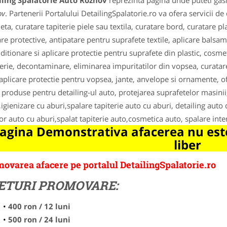
iling Spalatorie Auto Roznov
reprezinta pagina unde puteti gasi
ov
. Partenerii Portalului DetailingSpalatorie.ro va ofera servicii de
ta, curatare tapiterie piele sau textila, curatare bord, curatare p
are protective, antipatare pentru suprafete textile, aplicare balsa
ditionare si aplicare protectie pentru suprafete din plastic, cosmet
erie, decontaminare, eliminarea impuritatilor din vopsea, curata
 aplicare protectie pentru vopsea, jante, anvelope si ornamente, ofer
, produse pentru detailing-ul auto, protejarea suprafetelor masinii
,igienizare cu aburi,spalare tapiterie auto cu aburi, detailing auto
ior auto cu aburi,spalat tapiterie auto,cosmetica auto, spalare inte
agina Demonstrativa afacerea nu este
liber
ovarea afacere pe portalul DetailingSpalatorie.ro
ETURI PROMOVARE:
400 ron / 12 luni
500 ron / 24 luni