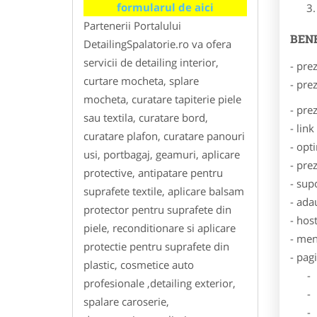
formularul de aici
Partenerii Portalului
BENE
DetailingSpalatorie.ro va ofera
servicii de detailing interior,
- pre
curtare mocheta, splare
- pre
mocheta, curatare tapiterie piele
- pre
sau textila, curatare bord,
- lin
curatare plafon, curatare panouri
- opt
usi, portbagaj, geamuri, aplicare
- pre
protective, antipatare pentru
- sup
suprafete textile, aplicare balsam
- ada
protector pentru suprafete din
- hos
piele, reconditionare si aplicare
- men
protectie pentru suprafete din
- pag
plastic, cosmetice auto
- Dat
profesionale ,detailing exterior,
- De
spalare caroserie,
- Lo