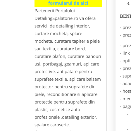
formularul de aici
Partenerii Portalului
BENE
DetailingSpalatorie.ro va ofera
servicii de detailing interior,
- pre
curtare mocheta, splare
- pre
mocheta, curatare tapiterie piele
- pre
sau textila, curatare bord,
- lin
curatare plafon, curatare panouri
- opt
usi, portbagaj, geamuri, aplicare
- pre
protective, antipatare pentru
- sup
suprafete textile, aplicare balsam
- ada
protector pentru suprafete din
- hos
piele, reconditionare si aplicare
- men
protectie pentru suprafete din
- pag
plastic, cosmetice auto
- Dat
profesionale ,detailing exterior,
- De
spalare caroserie,
- Lo