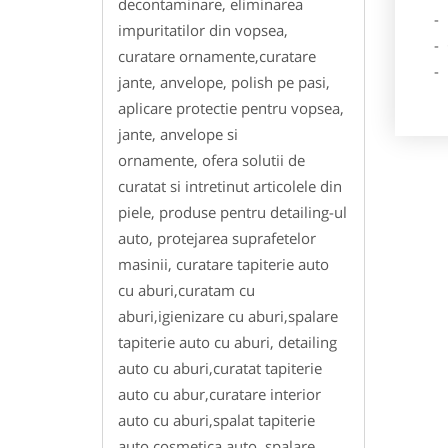
decontaminare, eliminarea
- Des
impuritatilor din vopsea,
- Ga
curatare ornamente,curatare
- Poz
jante, anvelope, polish pe pasi,
aplicare protectie pentru vopsea,
jante, anvelope si
ornamente, ofera solutii de
curatat si intretinut articolele din
piele, produse pentru detailing-ul
auto, protejarea suprafetelor
masinii, curatare tapiterie auto
cu aburi,curatam cu
aburi,igienizare cu aburi,spalare
tapiterie auto cu aburi, detailing
auto cu aburi,curatat tapiterie
auto cu abur,curatare interior
auto cu aburi,spalat tapiterie
auto,cosmetica auto, spalare