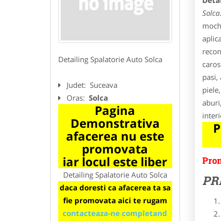
Detai
Solca
moche
aplic
recon
Detailing Spalatorie Auto Solca
caros
pasi,
Judet:
Suceava
piele
Oras:
Solca
aburi
Pagina
inter
Demonstrativa
P
afacerea nu este
promovata
iar locul este liber
Prom
Detailing Spalatorie Auto Solca
PR
daca doresti ca afacerea ta sa
fie promovata aici te rugam
contacteaza-ne completand