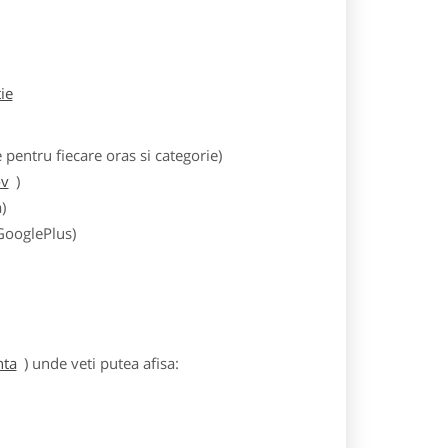
tie
entru fiecare oras si categorie)
ov
)
)
 GooglePlus)
nta
) unde veti putea afisa: