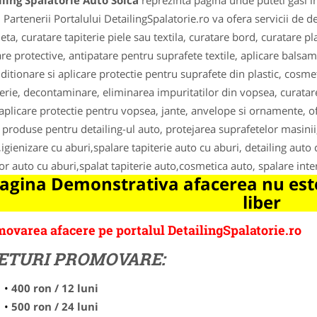
ling Spalatorie Auto Solca
reprezinta pagina unde puteti gasi i
. Partenerii Portalului DetailingSpalatorie.ro va ofera servicii de d
ta, curatare tapiterie piele sau textila, curatare bord, curatare p
are protective, antipatare pentru suprafete textile, aplicare balsa
ditionare si aplicare protectie pentru suprafete din plastic, cosmet
erie, decontaminare, eliminarea impuritatilor din vopsea, curata
 aplicare protectie pentru vopsea, jante, anvelope si ornamente, ofer
, produse pentru detailing-ul auto, protejarea suprafetelor masinii
,igienizare cu aburi,spalare tapiterie auto cu aburi, detailing auto
ior auto cu aburi,spalat tapiterie auto,cosmetica auto, spalare inte
agina Demonstrativa afacerea nu este
liber
ovarea afacere pe portalul DetailingSpalatorie.ro
ETURI PROMOVARE:
400 ron / 12 luni
500 ron / 24 luni