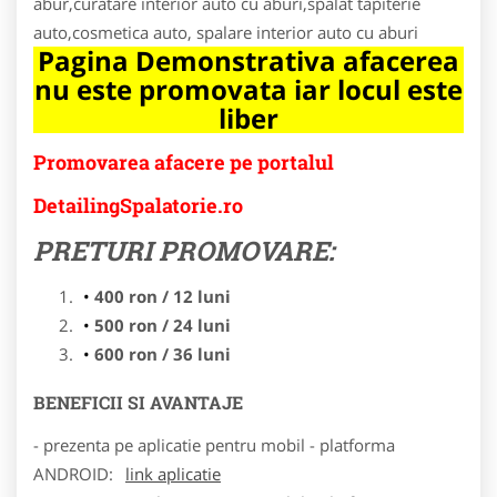
abur,curatare interior auto cu aburi,spalat tapiterie
auto,cosmetica auto, spalare interior auto cu aburi
Pagina Demonstrativa afacerea
nu este promovata iar locul este
liber
Promovarea afacere pe portalul
DetailingSpalatorie.ro
PRETURI PROMOVARE:
400 ron / 12 luni
500 ron / 24 luni
600 ron / 36 luni
BENEFICII SI AVANTAJE
- prezenta pe aplicatie pentru mobil - platforma
ANDROID:
link aplicatie