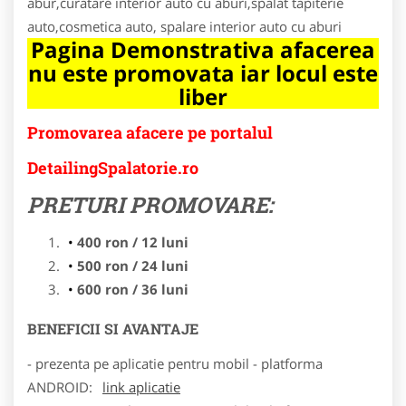
abur,curatare interior auto cu aburi,spalat tapiterie
auto,cosmetica auto, spalare interior auto cu aburi
Pagina Demonstrativa afacerea
nu este promovata iar locul este
liber
Promovarea afacere pe portalul
DetailingSpalatorie.ro
PRETURI PROMOVARE:
400 ron / 12 luni
500 ron / 24 luni
600 ron / 36 luni
BENEFICII SI AVANTAJE
- prezenta pe aplicatie pentru mobil - platforma
ANDROID:
link aplicatie